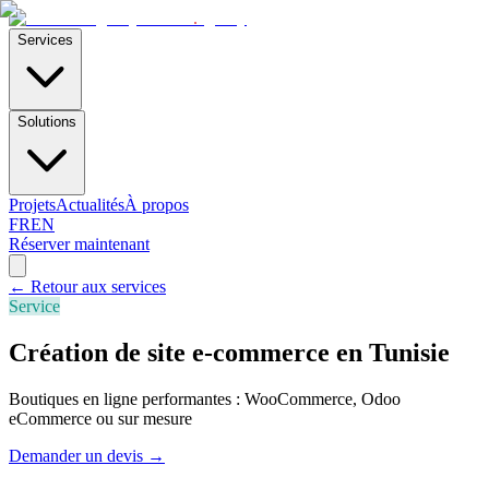
E-Skills
.
agency
Services
Solutions
Projets
Actualités
À propos
FR
EN
Réserver maintenant
←
Retour aux services
Service
Création de site e-commerce en Tunisie
Boutiques en ligne performantes : WooCommerce, Odoo
eCommerce ou sur mesure
Demander un devis
→