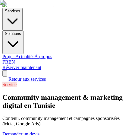
E-Skills
.
agency
Services
Solutions
Projets
Actualités
À propos
FR
EN
Réserver maintenant
←
Retour aux services
Service
Community management & marketing
digital en Tunisie
Contenu, community management et campagnes sponsorisées
(Meta, Google Ads)
Demander un devis
→