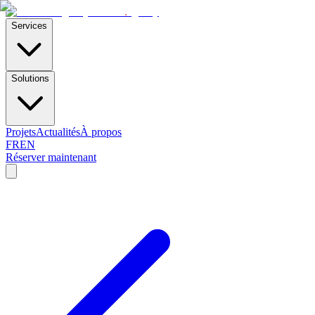
E-Skills
.
agency
Services
Solutions
Projets
Actualités
À propos
FR
EN
Réserver maintenant